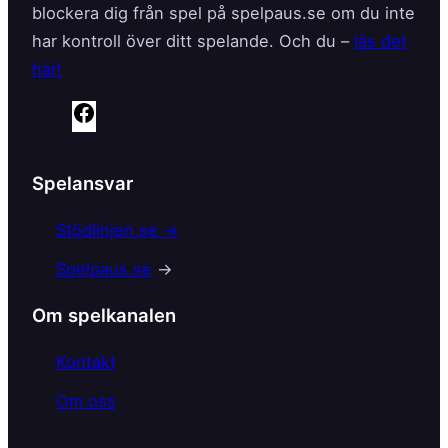
blockera dig från spel på spelpaus.se om du inte
har kontroll över ditt spelande. Och du –
läs det
här!
F
a
c
Spelansvar
e
b
Stödlinjen.se →
o
Spelpaus.se
→
o
k
Om spelkanalen
Kontakt
Om oss