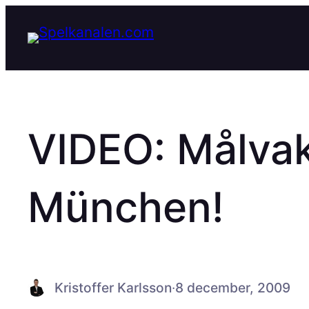
Hoppa
till
innehåll
VIDEO: Målvak
München!
Kristoffer Karlsson
·
8 december, 2009