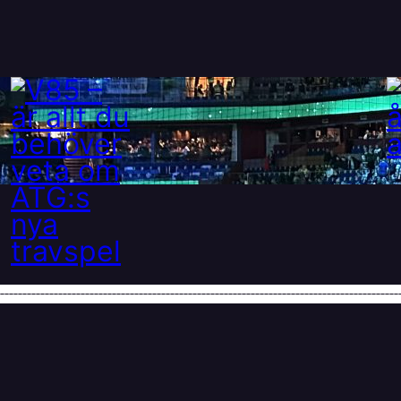
V85 – är allt du behöver
veta om ATG:s nya travspel
28 maj, 2025