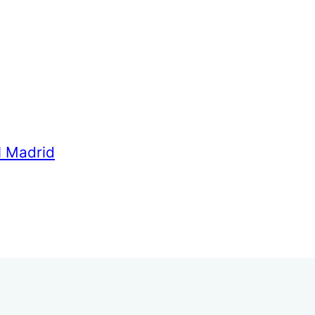
l Madrid