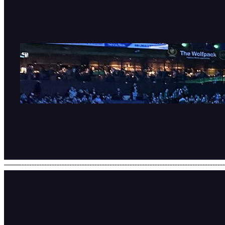
SHL är tillbaka!
11 september, 2025