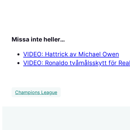
Missa inte heller…
VIDEO: Hattrick av Michael Owen
VIDEO: Ronaldo tvåmålsskytt för Rea
Champions League