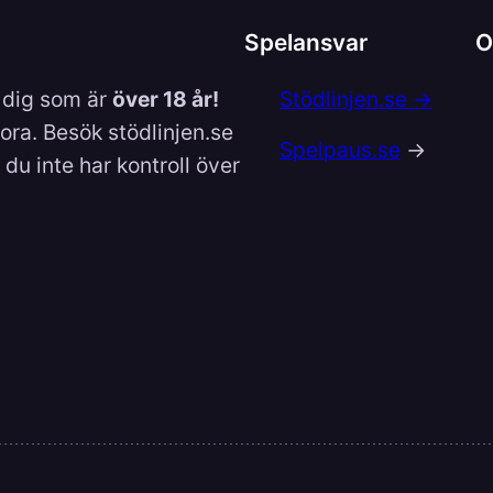
Spelansvar
O
l dig som är
över 18 år!
Stödlinjen.se →
lora. Besök stödlinjen.se
Spelpaus.se
→
du inte har kontroll över