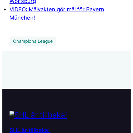
Wolfsburg
VIDEO: Målvakten gör mål för Bayern
München!
Champions League
SHL är tillbaka!