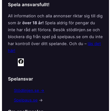
Spela ansvarsfullt!
All information och alla annonser riktar sig till dig
som är
över 18 år!
Spela aldrig för pengar du
inte har råd att förlora. Besök stödlinjen.se och
blockera dig från spel på spelpaus.se om du inte
har kontroll över ditt spelande. Och du –
läs det
här!
F
a
c
Spelansvar
e
b
Stödlinjen.se →
o
Spelpaus.se
→
o
k