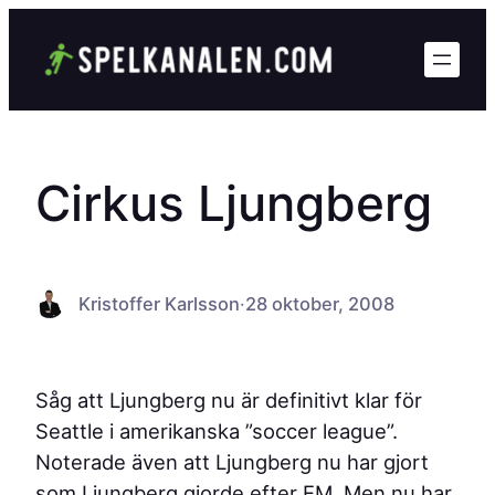
Hoppa
till
innehåll
Cirkus Ljungberg
Kristoffer Karlsson
·
28 oktober, 2008
Såg att Ljungberg nu är definitivt klar för
Seattle i amerikanska ”soccer league”.
Noterade även att Ljungberg nu har gjort
som Ljungberg gjorde efter EM. Men nu har