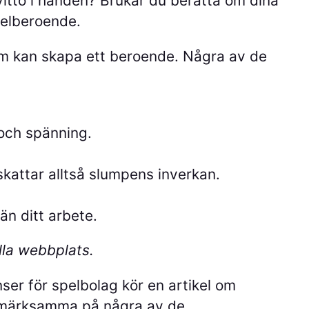
vitto i handen? Brukar du berätta om dina
spelberoende.
som kan skapa ett beroende. Några av de
och spänning.
rskattar alltså slumpens inverkan.
än ditt arbete.
lla webbplats.
er för spelbolag kör en artikel om
uppmärksamma på några av de