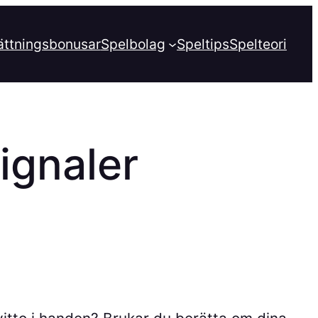
ättningsbonusar
Spelbolag
Speltips
Spelteori
ignaler