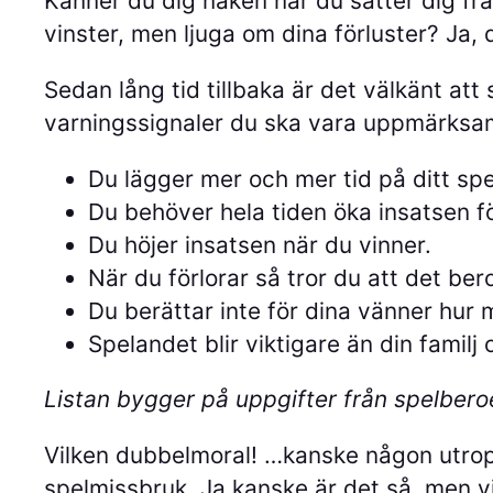
Känner du dig naken när du sätter dig fr
vinster, men ljuga om dina förluster? Ja,
Sedan lång tid tillbaka är det välkänt at
varningssignaler du ska vara uppmärksa
Du lägger mer och mer tid på ditt sp
Du behöver hela tiden öka insatsen 
Du höjer insatsen när du vinner.
När du förlorar så tror du att det ber
Du berättar inte för dina vänner hur 
Spelandet blir viktigare än din familj
Listan bygger på uppgifter från spelbero
Vilken dubbelmoral! …kanske någon utrop
spelmissbruk. Ja kanske är det så, men 