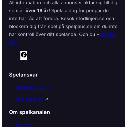
All information och alla annonser riktar sig till dig
som är
över 18 år!
Spela aldrig för pengar du
inte har råd att förlora. Besök stödlinjen.se och
blockera dig från spel på spelpaus.se om du inte
har kontroll över ditt spelande. Och du –
läs det
här!
F
a
c
Spelansvar
e
b
Stödlinjen.se →
o
Spelpaus.se
→
o
k
Om spelkanalen
Kontakt