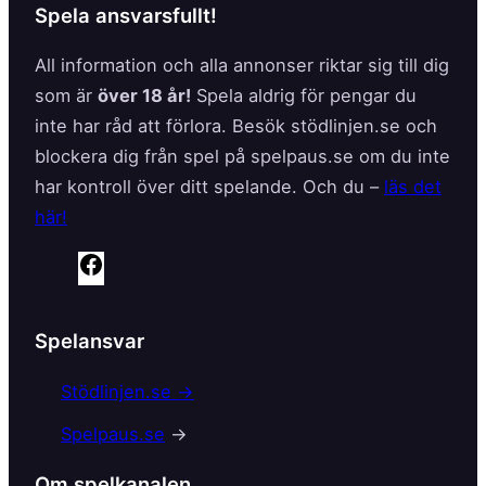
Spela ansvarsfullt!
All information och alla annonser riktar sig till dig
som är
över 18 år!
Spela aldrig för pengar du
inte har råd att förlora. Besök stödlinjen.se och
blockera dig från spel på spelpaus.se om du inte
har kontroll över ditt spelande. Och du –
läs det
här!
F
a
c
Spelansvar
e
b
Stödlinjen.se →
o
Spelpaus.se
→
o
k
Om spelkanalen