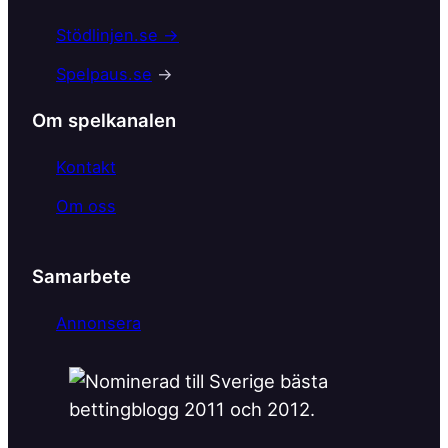
e
b
Stödlinjen.se →
o
Spelpaus.se
→
o
k
Om spelkanalen
Kontakt
Om oss
Samarbete
Annonsera