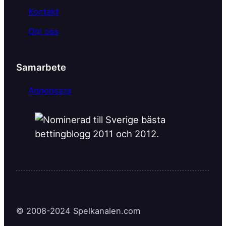
Kontakt
Om oss
Samarbete
Annonsera
© 2008-2024 Spelkanalen.com