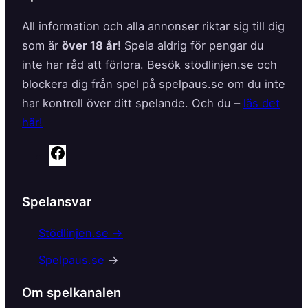
All information och alla annonser riktar sig till dig
som är
över 18 år!
Spela aldrig för pengar du
inte har råd att förlora. Besök stödlinjen.se och
blockera dig från spel på spelpaus.se om du inte
har kontroll över ditt spelande. Och du –
läs det
här!
F
a
c
Spelansvar
e
b
Stödlinjen.se →
o
Spelpaus.se
→
o
k
Om spelkanalen