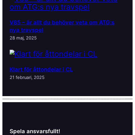
V85 – är allt du behöver veta om ATG:s
nya travspel
28 maj, 2025
Klart för åttondelar i CL
21 februari, 2025
Spela ansvarsfullt!