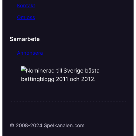
Kontakt
Om oss
Samarbete
Annonsera
© 2008-2024 Spelkanalen.com