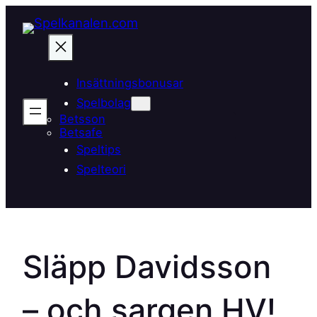
Hoppa
till
innehåll
Insättningsbonusar
Spelbolag
Betsson
Betsafe
Speltips
Spelteori
Släpp Davidsson
– och sargen HV!