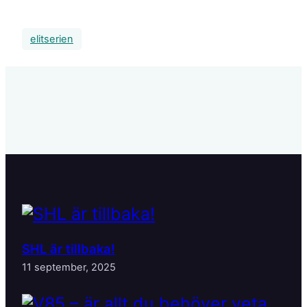
elitserien
SHL är tillbaka!
11 september, 2025