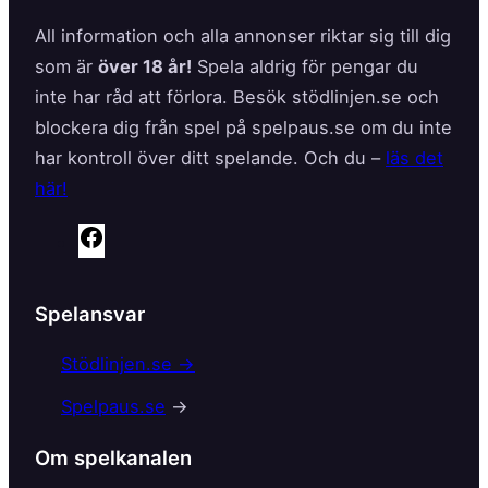
All information och alla annonser riktar sig till dig
som är
över 18 år!
Spela aldrig för pengar du
inte har råd att förlora. Besök stödlinjen.se och
blockera dig från spel på spelpaus.se om du inte
har kontroll över ditt spelande. Och du –
läs det
här!
F
a
c
Spelansvar
e
b
Stödlinjen.se →
o
Spelpaus.se
→
o
k
Om spelkanalen