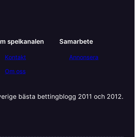
m spelkanalen
Samarbete
Kontakt
Annonsera
Om oss