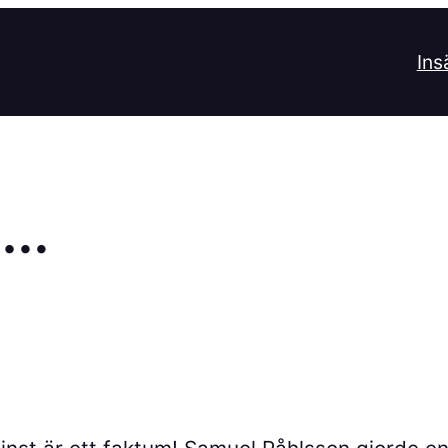
Ins
u…