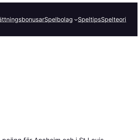
ättningsbonusar
Spelbolag
Speltips
Spelteori