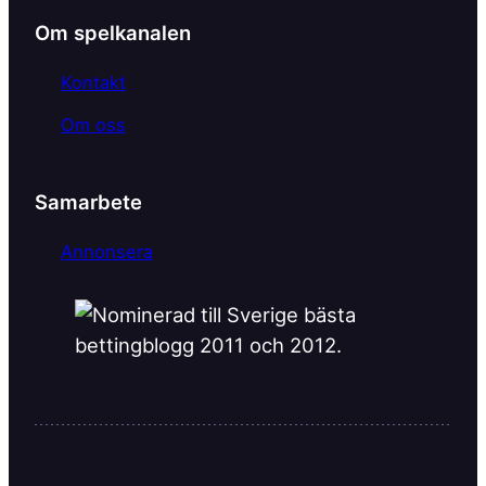
k
Om spelkanalen
Kontakt
Om oss
Samarbete
Annonsera