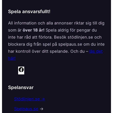
Spela ansvarsfullt!
All information och alla annonser riktar sig till dig
som är
över 18 år!
Spela aldrig för pengar du
inte har råd att förlora. Besök stödlinjen.se och
blockera dig från spel på spelpaus.se om du inte
har kontroll över ditt spelande. Och du –
läs det
här!
F
a
c
Spelansvar
e
b
Stödlinjen.se →
o
Spelpaus.se
→
o