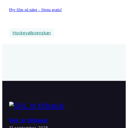
Hyr film på nätet – första gratis!
Hockeyallsvenskan
SHL är tillbaka!
11 september, 2025