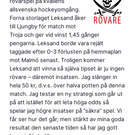
rövarspel på kvällens
allsvenska hockeyomgång.
Forna storlaget Leksand åker
till Ljungby för match mot
Troja och ger vid vinst 1,45 gånger
pengarna. Leksand borde vara rejält
taggade efter 0-3 förlusten på hemmaplan
mot Malmö senast. Troligen kommer
Leksand att vinna så själva tipset är ju ingen
rövare – däremot insatsen. Jag slänger in
hela 50 kr, d.v.s. över halva potten på denna
match. Jag testar en ny strategi som går ut
på att istället för att leta höga odds så
spelar jag högre insatser på ”säkra” spel. Vi
får ser hur det går, men stärkt av mina goda
resultat den senaste tiden så har jag gott