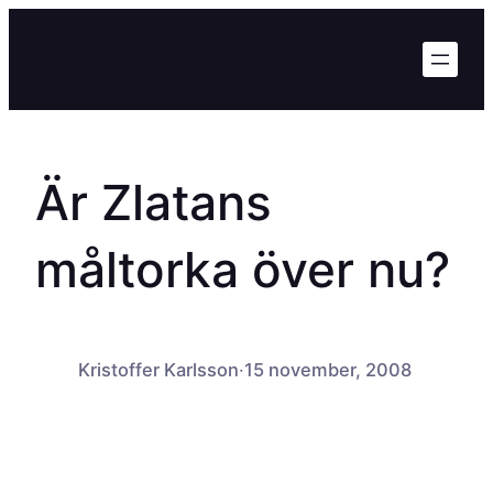
Hoppa
till
innehåll
Är Zlatans
måltorka över nu?
Kristoffer Karlsson
·
15 november, 2008