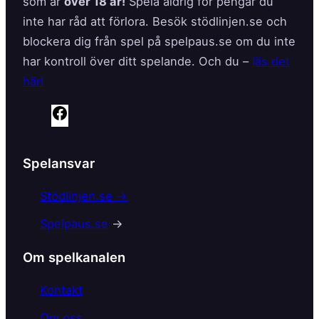
som är
över 18 år!
Spela aldrig för pengar du
inte har råd att förlora. Besök stödlinjen.se och
blockera dig från spel på spelpaus.se om du inte
har kontroll över ditt spelande. Och du –
läs det
här!
F
a
c
Spelansvar
e
b
Stödlinjen.se →
o
Spelpaus.se
→
o
k
Om spelkanalen
Kontakt
Om oss