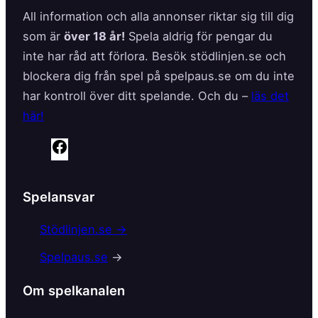
All information och alla annonser riktar sig till dig
som är
över 18 år!
Spela aldrig för pengar du
inte har råd att förlora. Besök stödlinjen.se och
blockera dig från spel på spelpaus.se om du inte
har kontroll över ditt spelande. Och du –
läs det
här!
F
a
c
Spelansvar
e
b
Stödlinjen.se →
o
Spelpaus.se
→
o
k
Om spelkanalen