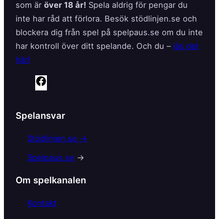
som är
över 18 år!
Spela aldrig för pengar du
inte har råd att förlora. Besök stödlinjen.se och
blockera dig från spel på spelpaus.se om du inte
har kontroll över ditt spelande. Och du –
läs det
här!
F
a
c
Spelansvar
e
b
Stödlinjen.se →
o
Spelpaus.se
→
o
k
Om spelkanalen
Kontakt