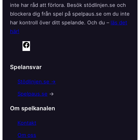
inte har råd att förlora. Besök stödlinjen.se och
blockera dig från spel på spelpaus.se om du inte
har kontroll över ditt spelande. Och du –
läs det
här!
F
a
c
Spelansvar
e
b
Stödlinjen.se →
o
Spelpaus.se
→
o
k
Om spelkanalen
Kontakt
Om oss