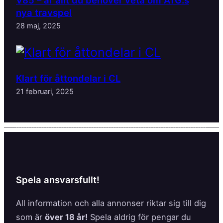
V85 – är allt du behöver veta om ATG:s
nya travspel
28 maj, 2025
Klart för åttondelar i CL
21 februari, 2025
Spela ansvarsfullt!
All information och alla annonser riktar sig till dig
som är
över 18 år!
Spela aldrig för pengar du