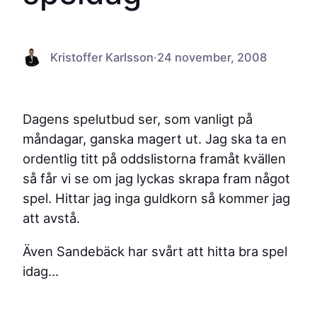
Kristoffer Karlsson
·
24 november, 2008
Dagens spelutbud ser, som vanligt på
måndagar, ganska magert ut. Jag ska ta en
ordentlig titt på oddslistorna framåt kvällen
så får vi se om jag lyckas skrapa fram något
spel. Hittar jag inga guldkorn så kommer jag
att avstå.
Även Sandebäck har svårt att hitta bra spel
idag…