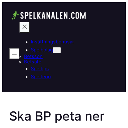
Hoppa
till
innehåll
Insättningsbonusar
Spelbolag
Betsson
Betsafe
Speltips
Spelteori
Ska BP peta ner