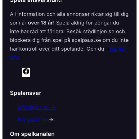
All information och alla annonser riktar sig till dig
som är
över 18 år!
Spela aldrig för pengar du
inte har råd att förlora. Besök stödlinjen.se och
blockera dig från spel på spelpaus.se om du inte
har kontroll över ditt spelande. Och du –
läs det
här!
F
a
c
Spelansvar
e
b
Stödlinjen.se →
o
Spelpaus.se
→
o
k
Om spelkanalen