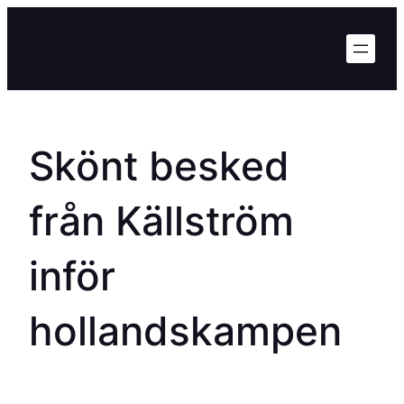
Hoppa
till
innehåll
Skönt besked
från Källström
inför
hollandskampen