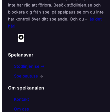
inte har råd att förlora. Besök stödlinjen.se och
blockera dig från spel på spelpaus.se om du inte
har kontroll över ditt spelande. Och du –
läs det
här!
F
a
c
Spelansvar
e
b
Stödlinjen.se →
o
Spelpaus.se
→
o
k
Om spelkanalen
Kontakt
Om oss