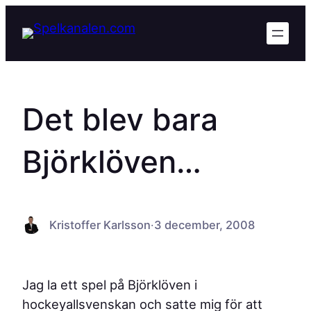
Hoppa
till
innehåll
Det blev bara
Björklöven…
Kristoffer Karlsson
·
3 december, 2008
Jag la ett spel på Björklöven i
hockeyallsvenskan och satte mig för att