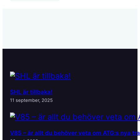
SHL är tillbaka!
11 september, 2025
V85 – är allt du behöver veta om ATG:s nya tr