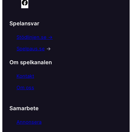
F
a
c
Spelansvar
e
b
Stödlinjen.se →
o
Spelpaus.se
→
o
k
Om spelkanalen
Kontakt
Om oss
Samarbete
Annonsera