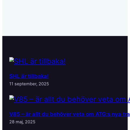
SHL är tillbaka!
11 september, 2025
V85 – är allt du behöver veta om ATG:s nya tr
28 maj, 2025