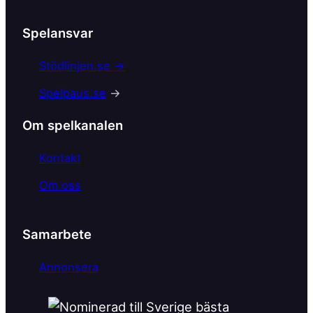
a
c
Spelansvar
e
b
Stödlinjen.se →
o
Spelpaus.se
→
o
k
Om spelkanalen
Kontakt
Om oss
Samarbete
Annonsera