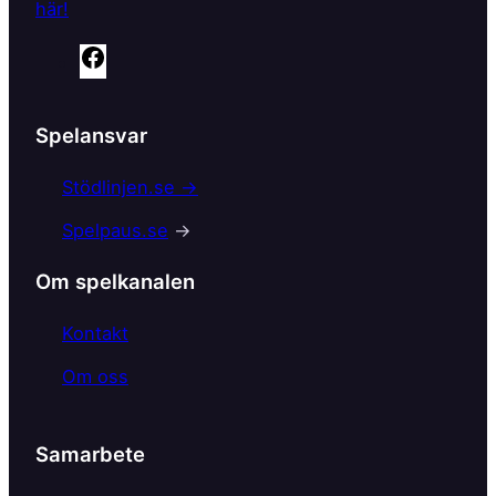
här!
F
a
c
Spelansvar
e
b
Stödlinjen.se →
o
Spelpaus.se
→
o
k
Om spelkanalen
Kontakt
Om oss
Samarbete