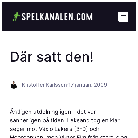
Hoppa
till
innehåll
Där satt den!
Kristoffer Karlsson
·
17 januari, 2009
Äntligen utdelning igen – det var
sannerligen på tiden. Leksand tog en klar
seger mot Växjö Lakers (3-0) och
Heereenven, men Viktor Elm från start, slog