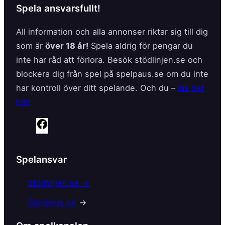
Spela ansvarsfullt!
All information och alla annonser riktar sig till dig
som är
över 18 år!
Spela aldrig för pengar du
inte har råd att förlora. Besök stödlinjen.se och
blockera dig från spel på spelpaus.se om du inte
har kontroll över ditt spelande. Och du –
läs det
här!
F
a
c
Spelansvar
e
b
Stödlinjen.se →
o
Spelpaus.se
→
o
k