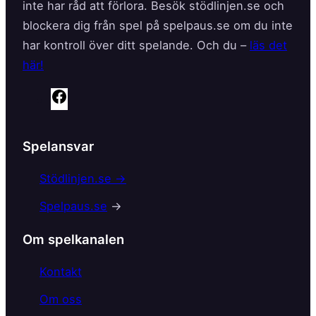
inte har råd att förlora. Besök stödlinjen.se och
blockera dig från spel på spelpaus.se om du inte
har kontroll över ditt spelande. Och du –
läs det
här!
F
a
c
Spelansvar
e
b
Stödlinjen.se →
o
Spelpaus.se
→
o
k
Om spelkanalen
Kontakt
Om oss