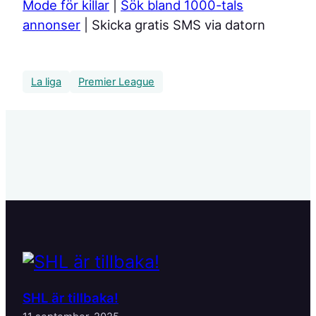
Mode för killar
|
Sök bland 1000-tals
annonser
| Skicka gratis SMS via datorn
La liga
Premier League
SHL är tillbaka!