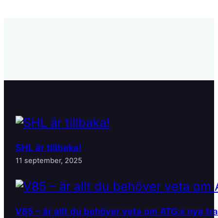
SHL är tillbaka!
11 september, 2025
V85 – är allt du behöver veta om ATG:s nya tr