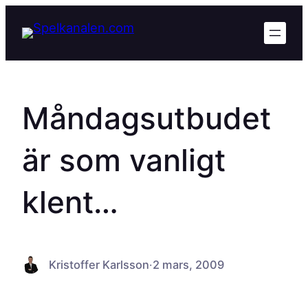
Hoppa
till
innehåll
Måndagsutbudet
är som vanligt
klent…
Kristoffer Karlsson
·
2 mars, 2009