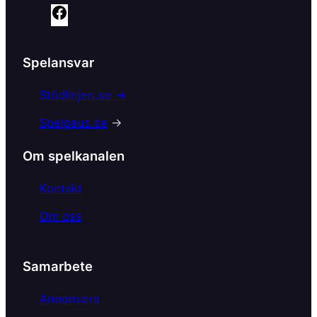
F
a
c
Spelansvar
e
b
Stödlinjen.se →
o
Spelpaus.se
→
o
k
Om spelkanalen
Kontakt
Om oss
Samarbete
Annonsera