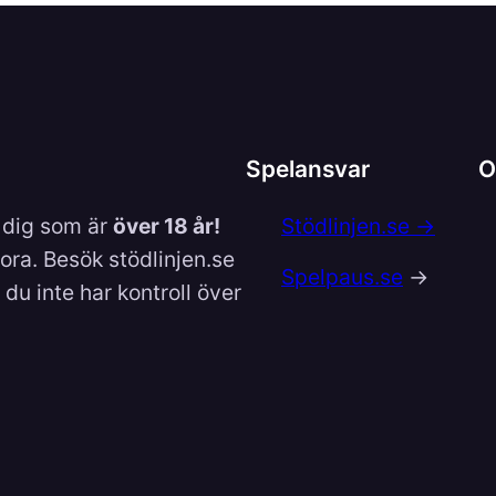
Spelansvar
O
l dig som är
över 18 år!
Stödlinjen.se →
lora. Besök stödlinjen.se
Spelpaus.se
→
du inte har kontroll över