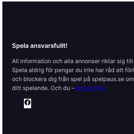
Spela ansvarsfullt!
All information och alla annonser riktar sig til
Spela aldrig för pengar du inte har råd att för
och blockera dig från spel på spelpaus.se om 
ditt spelande. Och du –
läs det här!
F
a
c
e