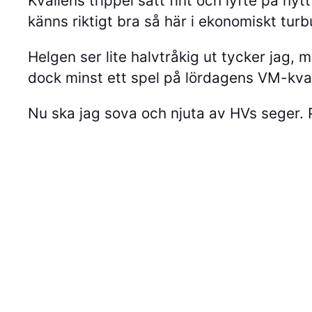
Kvällens trippel satt fint och lyfte på
känns riktigt bra så här i ekonomiskt turb
Helgen ser lite halvtråkig ut tycker jag, 
dock minst ett spel på lördagens VM-kva
Nu ska jag sova och njuta av HVs seger. 