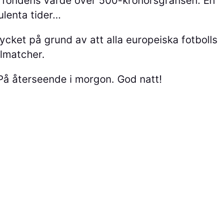
 nytt fondens värde över 500-kronorsgränsen.
ulenta tider…
mycket på grund av att alla europeiska fotboll
lmatcher.
På återseende i morgon. God natt!