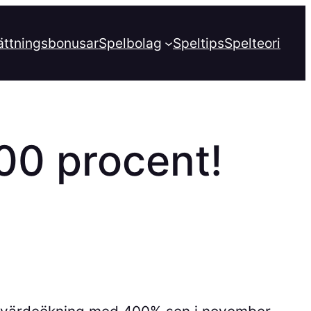
ättningsbonusar
Spelbolag
Speltips
Spelteori
00 procent!