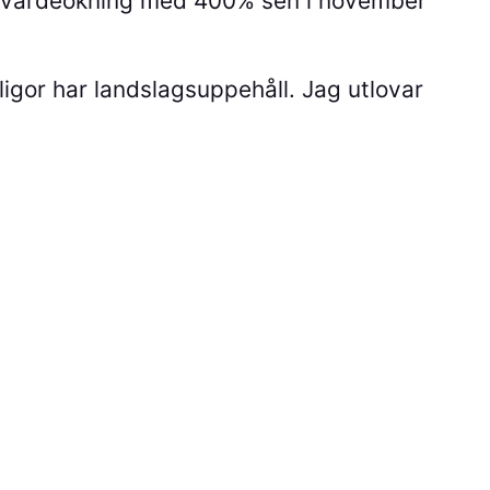
 En värdeökning med 400% sen i november
sligor har landslagsuppehåll. Jag utlovar