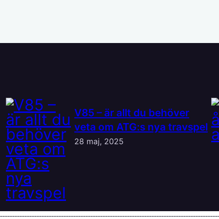
V85 – är allt du behöver
veta om ATG:s nya travspel
28 maj, 2025