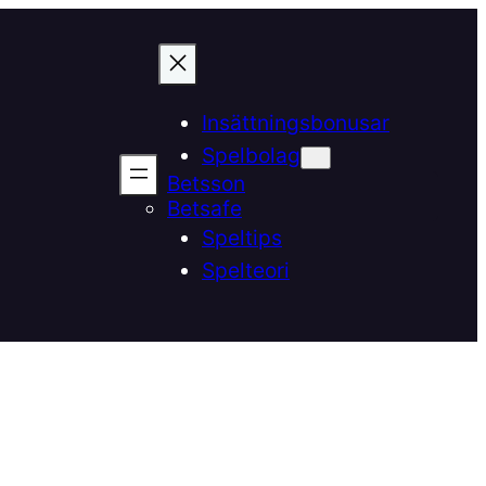
Insättningsbonusar
Spelbolag
Betsson
Betsafe
Speltips
Spelteori