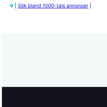
|
Sök bland 1000-tals annonser
|