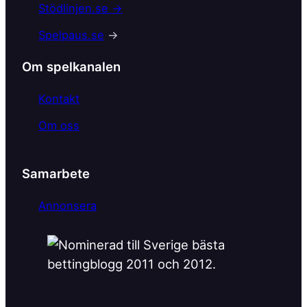
b
Stödlinjen.se →
o
Spelpaus.se
→
o
k
Om spelkanalen
Kontakt
Om oss
Samarbete
Annonsera