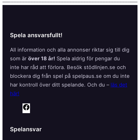
Spela ansvarsfullt!
All information och alla annonser riktar sig till dig
som är
över 18 år!
Spela aldrig för pengar du
inte har råd att förlora. Besök stödlinjen.se och
blockera dig från spel på spelpaus.se om du inte
har kontroll över ditt spelande. Och du –
läs det
här!
F
a
c
Spelansvar
e