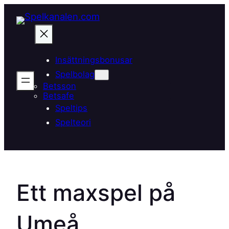
Hoppa
till
innehåll
Insättningsbonusar
Spelbolag
Betsson
Betsafe
Speltips
Spelteori
Ett maxspel på
Umeå