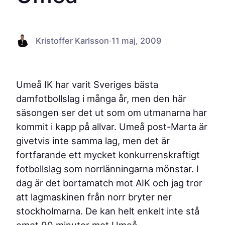
Kristoffer Karlsson
·
11 maj, 2009
Umeå IK har varit Sveriges bästa
damfotbollslag i många år, men den här
säsongen ser det ut som om utmanarna har
kommit i kapp på allvar. Umeå post-Marta är
givetvis inte samma lag, men det är
fortfarande ett mycket konkurrenskraftigt
fotbollslag som norrlänningarna mönstar. I
dag är det bortamatch mot AIK och jag tror
att lagmaskinen från norr bryter ner
stockholmarna. De kan helt enkelt inte stå