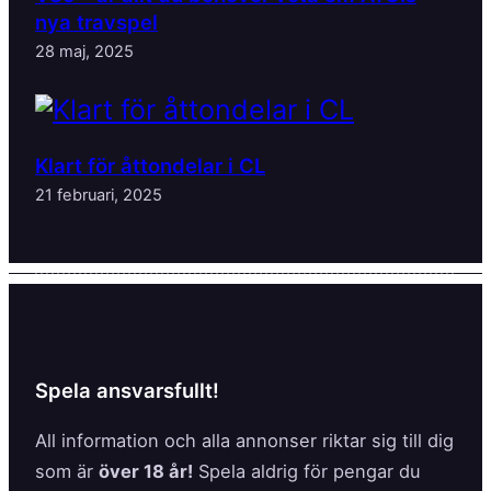
nya travspel
28 maj, 2025
Klart för åttondelar i CL
21 februari, 2025
Spela ansvarsfullt!
All information och alla annonser riktar sig till dig
som är
över 18 år!
Spela aldrig för pengar du