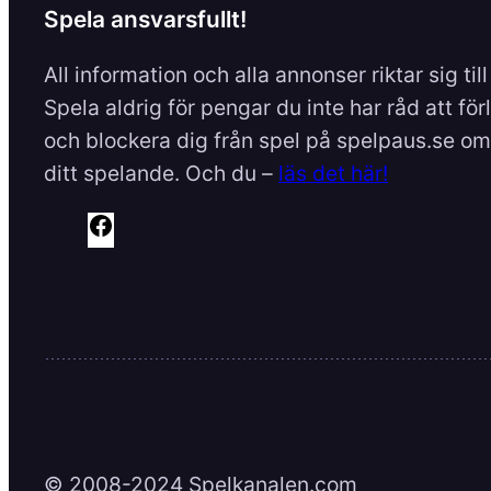
Spela ansvarsfullt!
All information och alla annonser riktar sig til
Spela aldrig för pengar du inte har råd att för
och blockera dig från spel på spelpaus.se om 
ditt spelande. Och du –
läs det här!
F
a
c
e
b
o
o
k
© 2008-2024 Spelkanalen.com