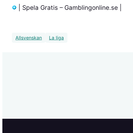
| Spela Gratis – Gamblingonline.se |
Allsvenskan
La liga