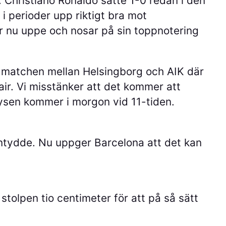
. Christiano Ronaldo satte 1-0 redan i den
i perioder upp riktigt bra mot
 är nu uppe och nosar på sin toppnotering
 matchen mellan Helsingborg och AIK där
air. Vi misstänker att det kommer att
ysen kommer i morgon vid 11-tiden.
 antydde. Nu uppger Barcelona att det kan
tolpen tio centimeter för att på så sätt