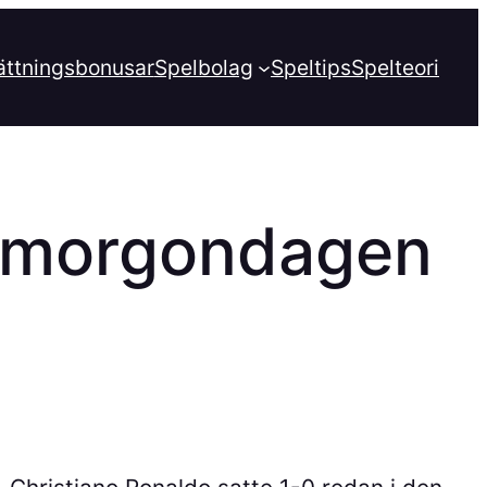
ättningsbonusar
Spelbolag
Speltips
Spelteori
r morgondagen