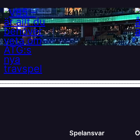
V85 – är allt du behöver
veta om ATG:s nya travspel
28 maj, 2025
Spelansvar
O