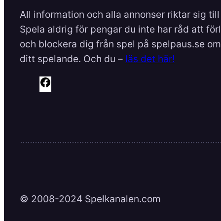
All information och alla annonser riktar sig til
Spela aldrig för pengar du inte har råd att för
och blockera dig från spel på spelpaus.se om 
ditt spelande. Och du –
läs det här!
F
a
c
e
b
o
o
k
© 2008-2024 Spelkanalen.com