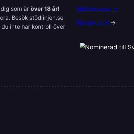
l dig som är
över 18 år!
Stödlinjen.se →
lora. Besök stödlinjen.se
Spelpaus.se
→
du inte har kontroll över