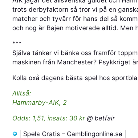
AIK jagar det allsvenska guldet och Hamma
trots derbyfaktorn så tror vi på en gans
matcher och tyvärr för hans del så kommer 
och nog är Bajen motiverade alltid. Men h
***
Själva tänker vi bänka oss framför toppm
maskinen från Manchester? Psykkriget är 
Kolla oxå dagens bästa spel hos sportbl
Alltså:
Hammarby-AIK, 2
Odds: 1,51, insats: 30 kr
@ betfair
| Spela Gratis – Gamblingonline.se |