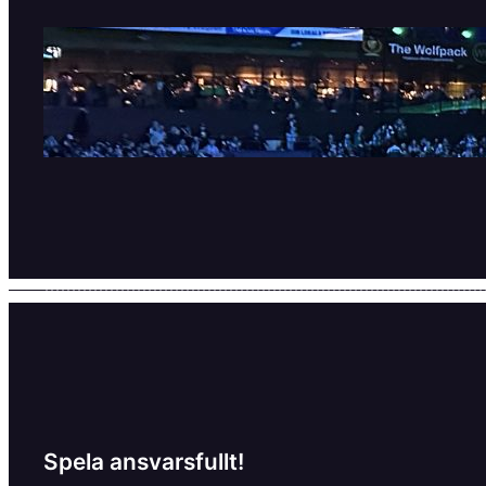
SHL är tillbaka!
11 september, 2025
Spela ansvarsfullt!