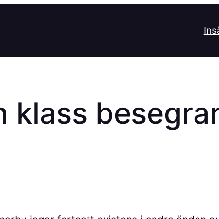
Ins
h klass besegr