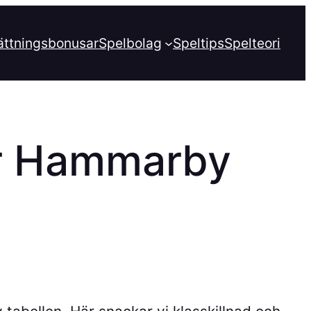
ättningsbonusar
Spelbolag
Speltips
Spelteori
ar Hammarby