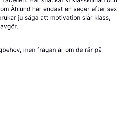
tabellen. Här snackar vi klasskillnad och
Thom Åhlund har endast en seger efter sex
rukar ju säga att motivation slår klass,
 avgör.
ängbehov, men frågan är om de rår på