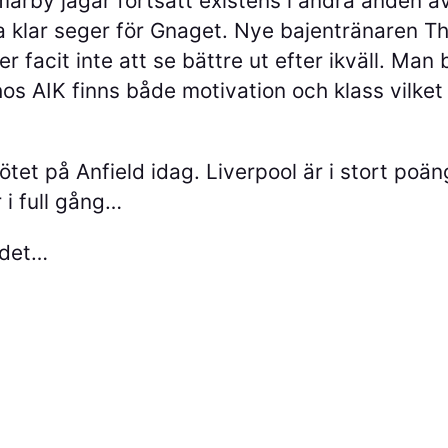
rby jagar fortsatt existens i andra änden av 
ka klar seger för Gnaget. Nye bajentränaren 
facit inte att se bättre ut efter ikväll. Man b
os AIK finns både motivation och klass vilket
ötet på Anfield idag. Liverpool är i stort po
i full gång…
adet…