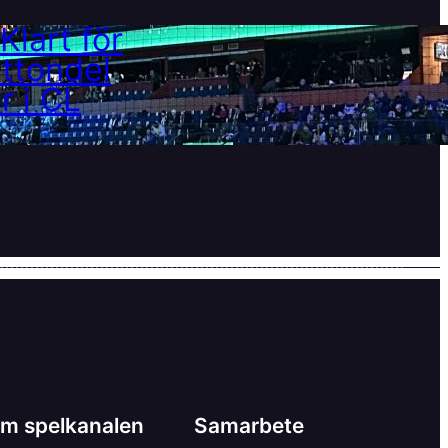
Klart för åttondelar i CL
21 februari, 2025
m spelkanalen
Samarbete