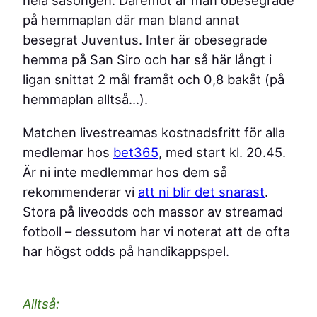
hela säsongen. Däremot är man obesegrade
på hemmaplan där man bland annat
besegrat Juventus. Inter är obesegrade
hemma på San Siro och har så här långt i
ligan snittat 2 mål framåt och 0,8 bakåt (på
hemmaplan alltså…).
Matchen livestreamas kostnadsfritt för alla
medlemar hos
bet365
, med start kl. 20.45.
Är ni inte medlemmar hos dem så
rekommenderar vi
att ni blir det snarast
.
Stora på liveodds och massor av streamad
fotboll – dessutom har vi noterat att de ofta
har högst odds på handikappspel.
Alltså: