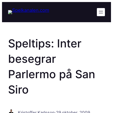
Hoppa
till
innehåll
Speltips: Inter
besegrar
Parlermo på San
Siro
Kristoffer Karlsson
·
29 oktober, 2009