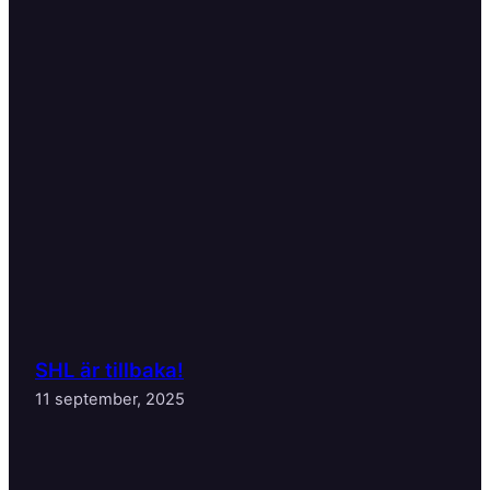
SHL är tillbaka!
11 september, 2025