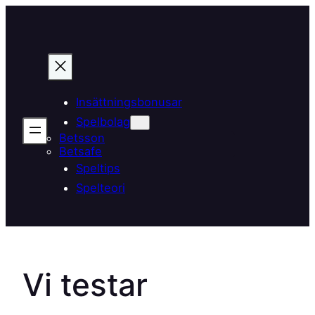
Hoppa
till
innehåll
Insättningsbonusar
Spelbolag
Betsson
Betsafe
Speltips
Spelteori
Vi testar