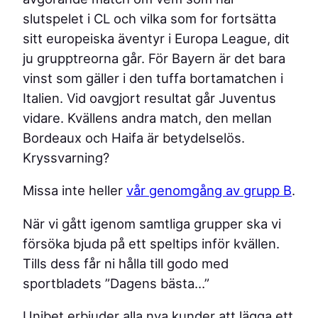
slutspelet i CL och vilka som for fortsätta
sitt europeiska äventyr i Europa League, dit
ju grupptreorna går. För Bayern är det bara
vinst som gäller i den tuffa bortamatchen i
Italien. Vid oavgjort resultat går Juventus
vidare. Kvällens andra match, den mellan
Bordeaux och Haifa är betydelselös.
Kryssvarning?
Missa inte heller
vår genomgång av grupp B
.
När vi gått igenom samtliga grupper ska vi
försöka bjuda på ett speltips inför kvällen.
Tills dess får ni hålla till godo med
sportbladets ”Dagens bästa…”
Unibet erbjuder alla nya kunder att lägga ett