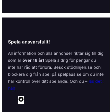
Spela ansvarsfullt!
All information och alla annonser riktar sig till dig
som är
över 18 år!
Spela aldrig för pengar du
inte har råd att förlora. Besök stödlinjen.se och
blockera dig från spel på spelpaus.se om du inte
har kontroll över ditt spelande. Och du –
läs det
här!
F
a