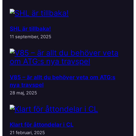
SHL är tillbaka!
11 september, 2025
V85 – är allt du behöver veta om ATG:s
nya travspel
28 maj, 2025
Klart för åttondelar i CL
21 februari, 2025