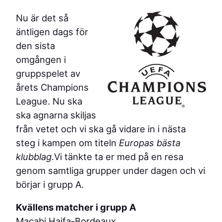
Nu är det så
äntligen dags för
den sista
omgången i
gruppspelet av
årets Champions
League. Nu ska
ska agnarna skiljas
från vetet och vi ska gå vidare in i nästa
steg i kampen om titeln
Europas bästa
klubblag
.Vi tänkte ta er med på en resa
genom samtliga grupper under dagen och vi
börjar i grupp A.
Kvällens matcher i grupp A
Macabi Haifa-Bordeaux