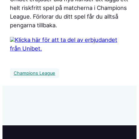
helt riskfritt spel på matcherna i Champions
League. Förlorar du ditt spel får du alltså
pengarna tillbaka.
Klicka här för att ta del av erbjudandet
från Unibet.
Champions League