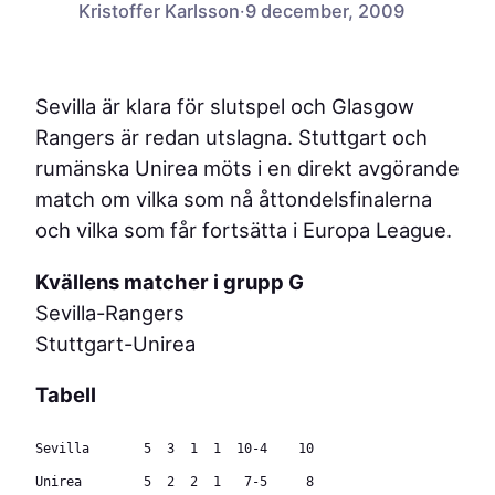
Kristoffer Karlsson
·
9 december, 2009
Sevilla är klara för slutspel och Glasgow
Rangers är redan utslagna. Stuttgart och
rumänska Unirea möts i en direkt avgörande
match om vilka som nå åttondelsfinalerna
och vilka som får fortsätta i Europa League.
Kvällens matcher i grupp G
Sevilla-Rangers
Stuttgart-Unirea
Tabell
Sevilla       5  3  1  1  10-4    10
Unirea        5  2  2  1   7-5     8