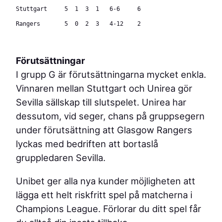
Stuttgart     5  1  3  1   6-6     6
Rangers       5  0  2  3   4-12    2
Förutsättningar
I grupp G är förutsättningarna mycket enkla.
Vinnaren mellan Stuttgart och Unirea gör
Sevilla sällskap till slutspelet. Unirea har
dessutom, vid seger, chans på gruppsegern
under förutsättning att Glasgow Rangers
lyckas med bedriften att bortaslå
gruppledaren Sevilla.
Unibet ger alla nya kunder möjligheten att
lägga ett helt riskfritt spel på matcherna i
Champions League. Förlorar du ditt spel får