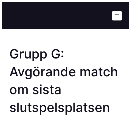
Hoppa
till
innehåll
Grupp G:
Avgörande match
om sista
slutspelsplatsen