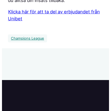
du alltså din insats tillbaka.
Klicka här för att ta del av erbjudandet från
Unibet
Champions League