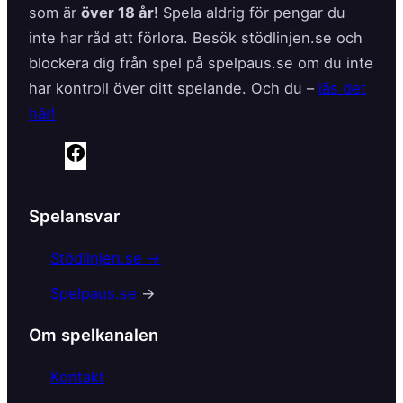
som är
över 18 år!
Spela aldrig för pengar du
inte har råd att förlora. Besök stödlinjen.se och
blockera dig från spel på spelpaus.se om du inte
har kontroll över ditt spelande. Och du –
läs det
här!
F
a
c
Spelansvar
e
b
Stödlinjen.se →
o
Spelpaus.se
→
o
k
Om spelkanalen
Kontakt