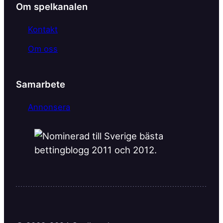
k
Om spelkanalen
Kontakt
Om oss
Samarbete
Annonsera