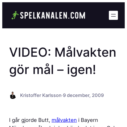
Hoppa
till
innehåll
VIDEO: Målvakten
gör mål – igen!
Kristoffer Karlsson
·
9 december, 2009
I går gjorde Butt,
målvakten
i Bayern