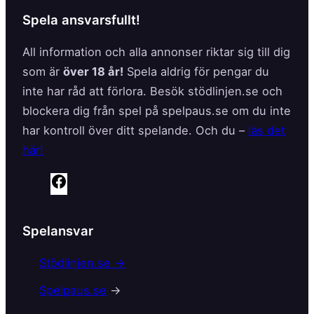
Spela ansvarsfullt!
All information och alla annonser riktar sig till dig
som är
över 18 år!
Spela aldrig för pengar du
inte har råd att förlora. Besök stödlinjen.se och
blockera dig från spel på spelpaus.se om du inte
har kontroll över ditt spelande. Och du –
läs det
här!
F
a
c
Spelansvar
e
b
Stödlinjen.se →
o
Spelpaus.se
→
o