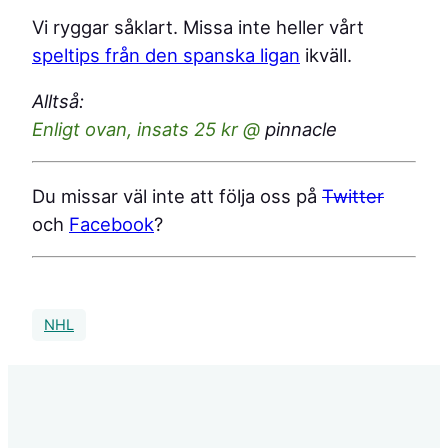
Vi ryggar såklart. Missa inte heller vårt
speltips från den spanska ligan
ikväll.
Alltså:
Enligt ovan, insats 25 kr @
pinnacle
Du missar väl inte att följa oss på
Twitter
och
Facebook
?
NHL