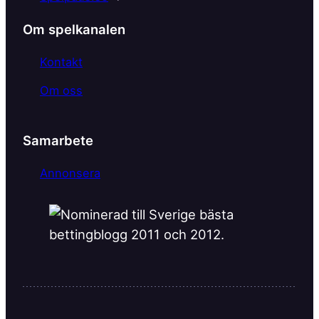
o
k
Om spelkanalen
Kontakt
Om oss
Samarbete
Annonsera