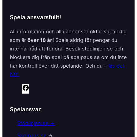
Spela ansvarsfullt!
All information och alla annonser riktar sig till dig
som är
över 18 år!
Spela aldrig för pengar du
inte har råd att förlora. Besök stödlinjen.se och
blockera dig från spel på spelpaus.se om du inte
har kontroll över ditt spelande. Och du –
läs det
här!
F
a
c
Spelansvar
e
b
Stödlinjen.se →
o
Spelpaus.se
→