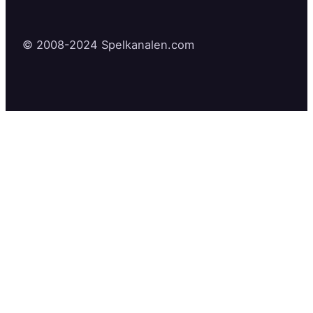
© 2008-2024 Spelkanalen.com