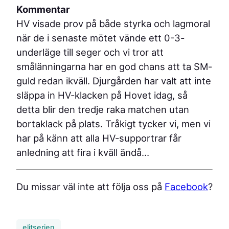
Kommentar
HV visade prov på både styrka och lagmoral
när de i senaste mötet vände ett 0-3-
underläge till seger och vi tror att
smålänningarna har en god chans att ta SM-
guld redan ikväll. Djurgården har valt att inte
släppa in HV-klacken på Hovet idag, så
detta blir den tredje raka matchen utan
bortaklack på plats. Tråkigt tycker vi, men vi
har på känn att alla HV-supportrar får
anledning att fira i kväll ändå…
Du missar väl inte att följa oss på
Facebook
?
elitserien