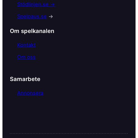
b
Stödlinjen.se →
o
Spelpaus.se
→
o
k
Om spelkanalen
Kontakt
Om oss
Samarbete
Annonsera