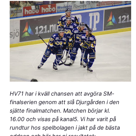
HV71 har i kväll chansen att avgöra SM-
finalserien genom att slå Djurgården i den
sjätte finalmatchen. Matchen börjar kl.
16.00 och visas på kanal5. Vi har varit på
rundtur hos spelbolagen i jakt på de bästa