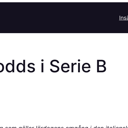
Ins
odds i Serie B