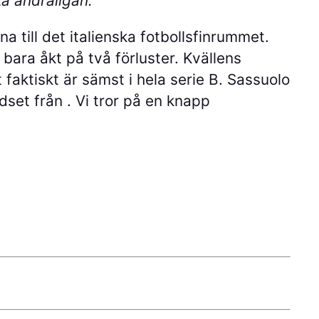
ka andraligan.
na till det italienska fotbollsfinrummet.
ara åkt på två förluster. Kvällens
aktiskt är sämst i hela serie B. Sassuolo
ddset från
. Vi tror på en knapp