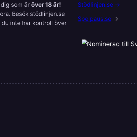
l dig som är
över 18 år!
Stödlinjen.se →
lora. Besök stödlinjen.se
Spelpaus.se
→
du inte har kontroll över