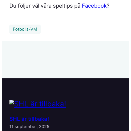
Du följer väl våra speltips på
Facebook
?
Fotbolls-VM
SHL är tillbaka!
11 september, 2025