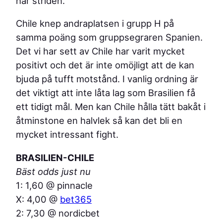
här striden.
Chile knep andraplatsen i grupp H på
samma poäng som gruppsegraren Spanien.
Det vi har sett av Chile har varit mycket
positivt och det är inte omöjligt att de kan
bjuda på tufft motstånd. I vanlig ordning är
det viktigt att inte låta lag som Brasilien få
ett tidigt mål. Men kan Chile hålla tätt bakåt i
åtminstone en halvlek så kan det bli en
mycket intressant fight.
BRASILIEN-CHILE
Bäst odds just nu
1: 1,60 @ pinnacle
X: 4,00 @
bet365
2: 7,30 @ nordicbet