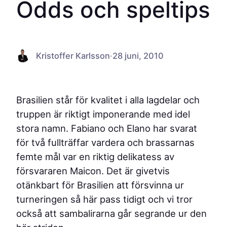
Odds och speltips
Kristoffer Karlsson
·
28 juni, 2010
Brasilien står för kvalitet i alla lagdelar och
truppen är riktigt imponerande med idel
stora namn. Fabiano och Elano har svarat
för två fullträffar vardera och brassarnas
femte mål var en riktig delikatess av
försvararen Maicon. Det är givetvis
otänkbart för Brasilien att försvinna ur
turneringen så här pass tidigt och vi tror
också att sambalirarna går segrande ur den