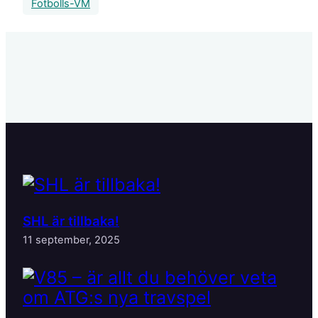
Fotbolls-VM
SHL är tillbaka!
11 september, 2025