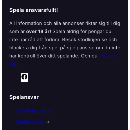
Spela ansvarsfullt!
All information och alla annonser riktar sig till dig
som är
över 18 år!
Spela aldrig för pengar du
inte har råd att förlora. Besök stödlinjen.se och
blockera dig från spel på spelpaus.se om du inte
har kontroll över ditt spelande. Och du –
läs det
här!
F
a
c
Spelansvar
e
b
Stödlinjen.se →
o
Spelpaus.se
→
o