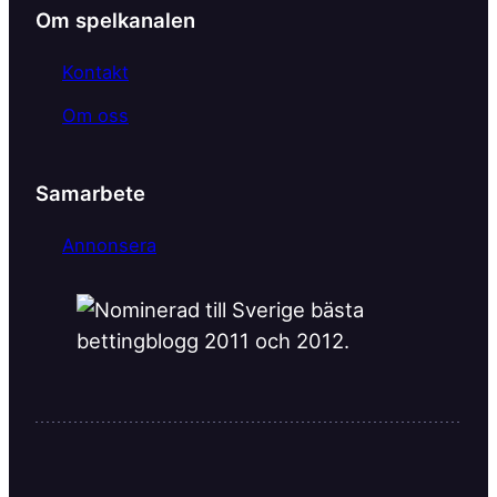
k
Om spelkanalen
Kontakt
Om oss
Samarbete
Annonsera