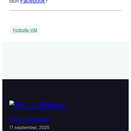
och
Facebook
?
Fotbolls-VM
SHL är tillbaka!
11 september, 2025