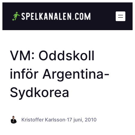
Hoppa
till
innehåll
VM: Oddskoll
inför Argentina-
Sydkorea
Kristoffer Karlsson
·
17 juni, 2010