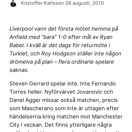
Kristoffer Karlsson
·
26 augusti, 2010
Liverpool vann det första mötet hemma på
Anfield med ”bara” 1-0 efter mål av Ryan
Babel. I kväll är det dags för returmöte i
Turkiet, och Roy Hodgson ställer inte någon
drömelva på plan – flera ordinarie spelare
saknas.
Steven Gerrard spelar inte. Inte Fernando
Torres heller. Nyförvärvet Jovanovic och
Danel Agger missar också matchen, precis
som Mascherano som inte är uttagen efter
händelserna kring matchen mot Manchester
City i veckan. Det finns ytterligare några