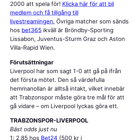
2000 att spela för!
Klicka här för att bli
medlem och få tillgång till
livestreamingen.
Övriga matcher som sänds
hos
bet365
ikväll är Bröndby-Sporting
Lissabon, Juventus-Sturm Graz och Aston
Villa-Rapid Wien.
Förutsättningar
Liverpool har som sagt 1-0 att gå på ifrån
det första mötet. Den så värdefulla
hemmanollan är alltså intakt, vilket innebär
att Trabzonspor måste göra tre mål för att
gå vidare – om Liverpool lyckas göra ett.
TRABZONSPOR-LIVERPOOL
Bäst odds just nu
1: 2,85 hos
Bet24
(500 kr i