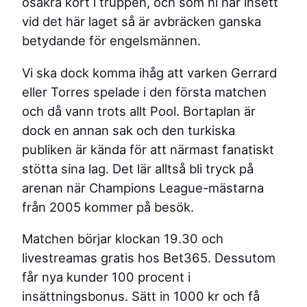
osäkra kort i truppen, och som ni har insett
vid det här laget så är avbräcken ganska
betydande för engelsmännen.
Vi ska dock komma ihåg att varken Gerrard
eller Torres spelade i den första matchen
och då vann trots allt Pool. Bortaplan är
dock en annan sak och den turkiska
publiken är kända för att närmast fanatiskt
stötta sina lag. Det lär alltså bli tryck på
arenan när Champions League-mästarna
från 2005 kommer på besök.
Matchen börjar klockan 19.30 och
livestreamas gratis hos Bet365. Dessutom
får nya kunder 100 procent i
insättningsbonus. Sätt in 1000 kr och få