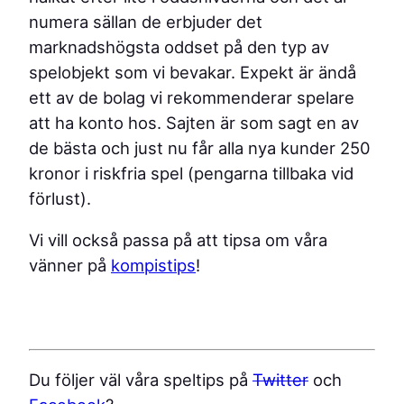
numera sällan de erbjuder det
marknadshögsta oddset på den typ av
spelobjekt som vi bevakar. Expekt är ändå
ett av de bolag vi rekommenderar spelare
att ha konto hos. Sajten är som sagt en av
de bästa och just nu får alla nya kunder 250
kronor i riskfria spel (pengarna tillbaka vid
förlust).
Vi vill också passa på att tipsa om våra
vänner på
kompistips
!
Du följer väl våra speltips på
Twitter
och