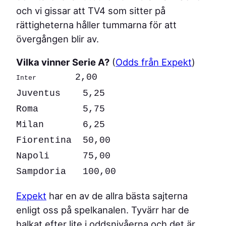
och vi gissar att TV4 som sitter på
rättigheterna håller tummarna för att
övergången blir av.
Vilka vinner Serie A?
(
Odds från Expekt
)
2,00
Inter
Juventus 5,25
Roma 5,75
Milan 6,25
Fiorentina 50,00
Napoli 75,00
Sampdoria 100,00
Expekt
har en av de allra bästa sajterna
enligt oss på spelkanalen. Tyvärr har de
halkat efter lite i oddsnivåerna och det är