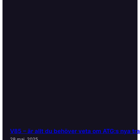
V85 – är allt du behöver veta om ATG:s nya tr
28 maj, 2025