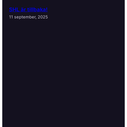
SHL är tillbaka!
11 september, 2025