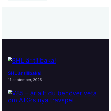
SHL är tillbaka!
11 september, 2025