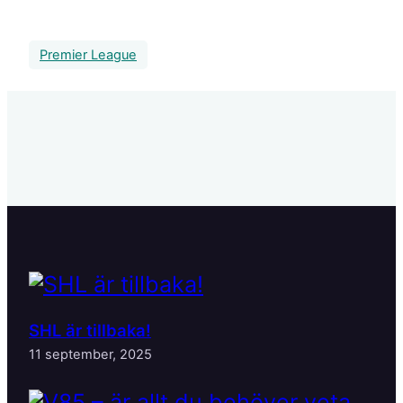
Premier League
SHL är tillbaka!
11 september, 2025