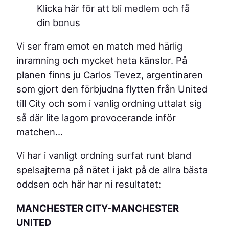
Klicka här för att bli medlem och få
din bonus
Vi ser fram emot en match med härlig
inramning och mycket heta känslor. På
planen finns ju Carlos Tevez, argentinaren
som gjort den förbjudna flytten från United
till City och som i vanlig ordning uttalat sig
så där lite lagom provocerande inför
matchen…
Vi har i vanligt ordning surfat runt bland
spelsajterna på nätet i jakt på de allra bästa
oddsen och här har ni resultatet:
MANCHESTER CITY-MANCHESTER
UNITED