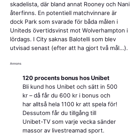
skadelista, där bland annat Rooney och Nani
återfinns. En potentiell matchvinnare är
dock Park som svarade för båda målen i
Uniteds övertidsvinst mot Wolverhampton i
lördags. I City saknas Balotelli som blev
utvisad senast (efter att ha gjort två mål…).
Annons
120 procents bonus hos Unibet
Bli kund hos Unibet och sätt in 500
kr – då får du 600 kr i bonus och
har alltså hela 1100 kr att spela för!
Dessutom får du tillgång till
Unibet-TV som varje vecka sänder
massor av livestreamad sport.