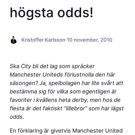
högsta odds!
Kristoffer Karlsson
·
10 november, 2010
Ska City bli det lag som spräcker
Manchester Uniteds förlustnolla den här
säsongen? Ja, spelbolagen har lite svårt att
bestämma sig för vilka som egentligen är
favoriter i kvällens heta derby, men hos de
flesta är det faktiskt ”lillebror” som har lägst
odds.
En förklaring är givetvis Manchester United