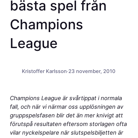
bästa spel från
Champions
League
Kristoffer Karlsson
·
23 november, 2010
Champions League är svårtippat i normala
fall, och när vi närmar oss upplösningen av
gruppspelsfasen blir det än mer knivigt att
förutspå resultaten eftersom storlagen ofta
vilar nyckelspelare när slutspelsbiljetten är