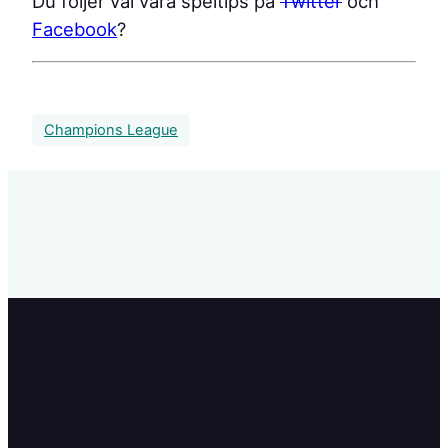
Du följer väl våra speltips på
Twitter
och
Facebook
?
Champions League