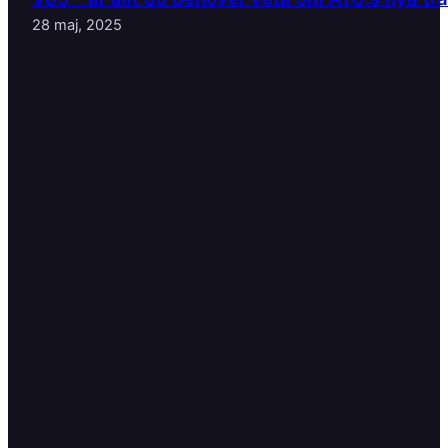
28 maj, 2025