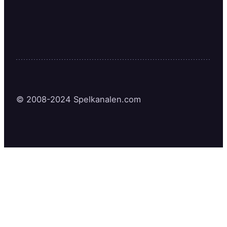
© 2008-2024 Spelkanalen.com