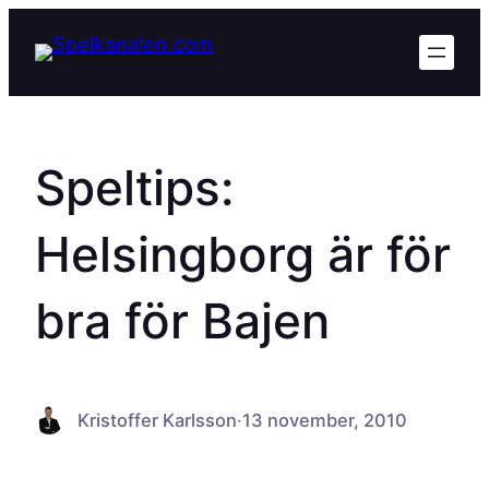
Hoppa
till
innehåll
Speltips:
Helsingborg är för
bra för Bajen
Kristoffer Karlsson
·
13 november, 2010