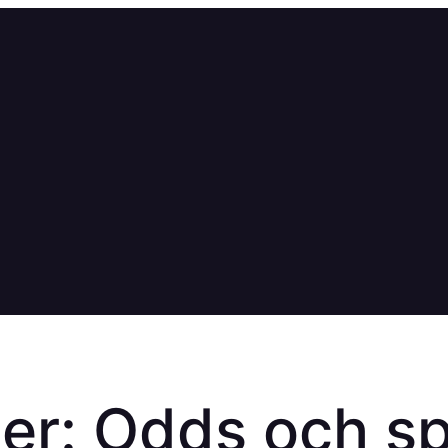
r: Odds och spe