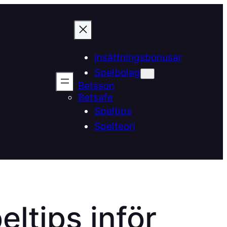
Insättningsbonusar
Spelbolag
Betsson
Betsafe
Speltips
Spelteori
ltips inför