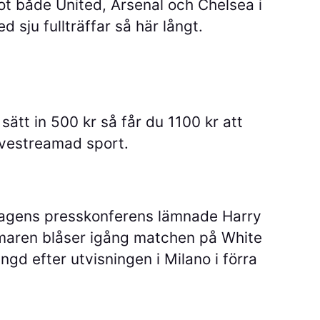
ot både United, Arsenal och Chelsea i
d sju fullträffar så här långt.
sätt in 500 kr så får du 1100 kr att
ivestreamad sport.
rdagens presskonferens lämnade Harry
domaren blåser igång matchen på White
gd efter utvisningen i Milano i förra