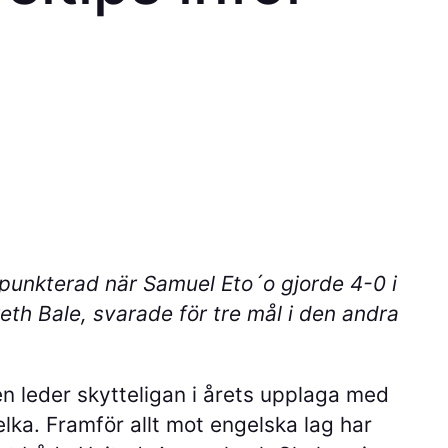
punkterad när Samuel Eto´o gjorde 4-0 i
areth Bale, svarade för tre mål i den andra
 leder skytteligan i årets upplaga med
elka. Framför allt mot engelska lag har