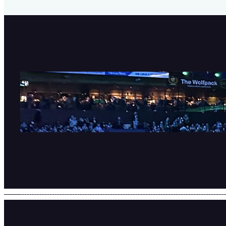
SHL är tillbaka!
11 september, 2025