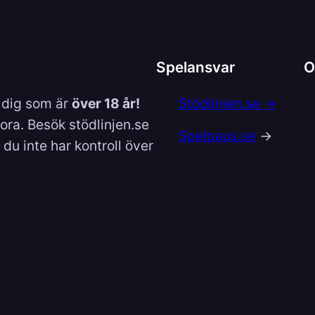
Spelansvar
O
l dig som är
över 18 år!
Stödlinjen.se →
lora. Besök stödlinjen.se
Spelpaus.se
→
du inte har kontroll över