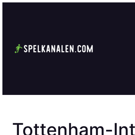
Hoppa
till
innehåll
Tottenham-Inte